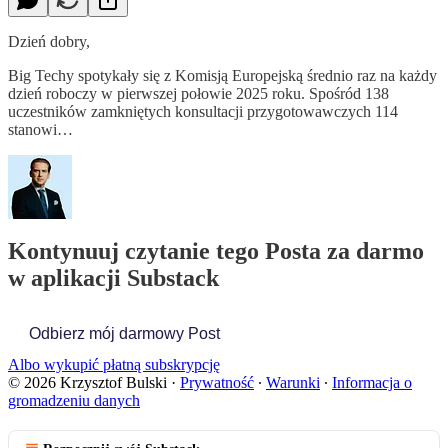
Dzień dobry,
Big Techy spotykały się z Komisją Europejską średnio raz na każdy
dzień roboczy w pierwszej połowie 2025 roku. Spośród 138
uczestników zamkniętych konsultacji przygotowawczych 114
stanowi…
Kontynuuj czytanie tego Posta za darmo
w aplikacji Substack
Odbierz mój darmowy Post
Albo wykupić płatną subskrypcję
© 2026 Krzysztof Bulski
·
Prywatność
∙
Warunki
∙
Informacja o
gromadzeniu danych