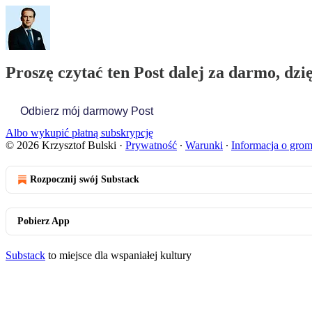
Proszę czytać ten Post dalej za darmo, dzi
Odbierz mój darmowy Post
Albo wykupić płatną subskrypcję
© 2026 Krzysztof Bulski
·
Prywatność
∙
Warunki
∙
Informacja o gro
Rozpocznij swój Substack
Pobierz App
Substack
to miejsce dla wspaniałej kultury