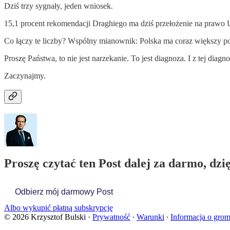
Dziś trzy sygnały, jeden wniosek.
15,1 procent rekomendacji Draghiego ma dziś przełożenie na prawo 
Co łączy te liczby? Wspólny mianownik: Polska ma coraz większy pot
Proszę Państwa, to nie jest narzekanie. To jest diagnoza. I z tej dia
Zaczynajmy.
Proszę czytać ten Post dalej za darmo, dzi
Odbierz mój darmowy Post
Albo wykupić płatną subskrypcję
© 2026 Krzysztof Bulski
·
Prywatność
∙
Warunki
∙
Informacja o gro